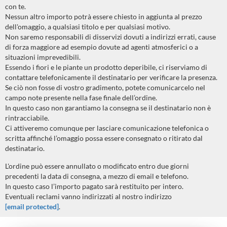
con te.
Nessun altro importo potrà essere chiesto in aggiunta al prezzo
dell'omaggio, a qualsiasi titolo e per qualsiasi motivo.
Non saremo responsabili di disservizi dovuti a indirizzi errati, cause
di forza maggiore ad esempio dovute ad agenti atmosferici o a
situazioni imprevedibili.
Essendo i fiori e le piante un prodotto deperibile, ci riserviamo di
contattare telefonicamente il destinatario per verificare la presenza.
Se ciò non fosse di vostro gradimento, potete comunicarcelo nel
campo note presente nella fase finale dell’ordine.
In questo caso non garantiamo la consegna se il destinatario non è
rintracciabile.
Ci attiveremo comunque per lasciare comunicazione telefonica o
scritta affinché l’omaggio possa essere consegnato o ritirato dal
destinatario.
L'ordine può essere annullato o modificato entro due giorni
precedenti la data di consegna, a mezzo di email e telefono.
In questo caso l’importo pagato sarà restituito per intero.
Eventuali reclami vanno indirizzati al nostro indirizzo
[email protected]
.