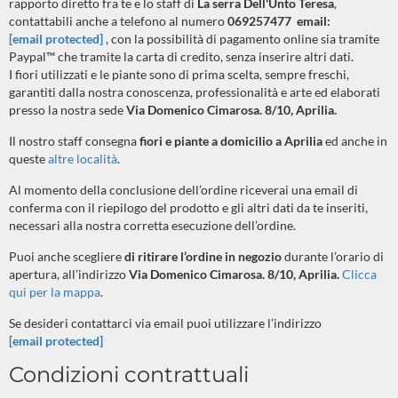
rapporto diretto fra te e lo staff di
La serra Dell'Unto Teresa
,
contattabili anche a telefono al numero
069257477 email:
[email protected]
, con la possibilità di pagamento online sia tramite
Paypal™ che tramite la carta di credito, senza inserire altri dati.
I fiori utilizzati e le piante sono di prima scelta, sempre freschi,
garantiti dalla nostra conoscenza, professionalità e arte ed elaborati
presso la nostra sede
Via Domenico Cimarosa. 8/10, Aprilia.
Il nostro staff consegna
fiori e piante a domicilio a Aprilia
ed anche in
queste
altre località
.
Al momento della conclusione dell’ordine riceverai una email di
conferma con il riepilogo del prodotto e gli altri dati da te inseriti,
necessari alla nostra corretta esecuzione dell’ordine.
Puoi anche scegliere
di ritirare l’ordine in negozio
durante l’orario di
apertura, all’indirizzo
Via Domenico Cimarosa. 8/10, Aprilia.
Clicca
qui per la mappa
.
Se desideri contattarci via email puoi utilizzare l’indirizzo
[email protected]
Condizioni contrattuali