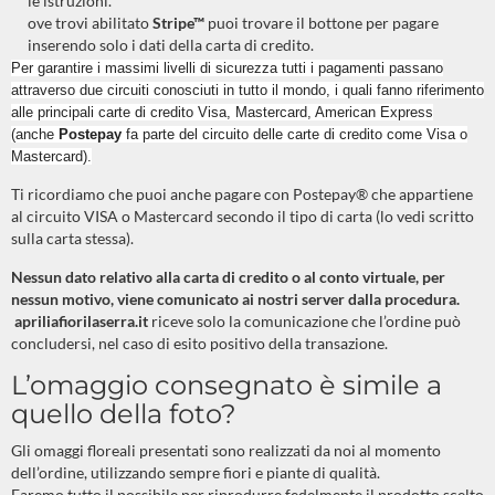
le istruzioni.
ove trovi abilitato
Stripe™
puoi trovare il bottone per pagare
inserendo solo i dati della carta di credito.
Per garantire i massimi livelli di sicurezza tutti i pagamenti passano
attraverso due circuiti conosciuti in tutto il mondo, i quali fanno riferimento
alle principali carte di credito Visa, Mastercard, American Express
(anche
Postepay
fa parte del circuito delle carte di credito come Visa o
Mastercard).
Ti ricordiamo che puoi anche pagare con Postepay® che appartiene
al circuito VISA o Mastercard secondo il tipo di carta (lo vedi scritto
sulla carta stessa).
Nessun dato relativo alla carta di credito o al conto virtuale, per
nessun motivo, viene comunicato ai nostri server dalla procedura.
apriliafiorilaserra.it
riceve solo la comunicazione che l’ordine può
concludersi, nel caso di esito positivo della transazione.
L’omaggio consegnato è simile a
quello della foto?
Gli omaggi floreali presentati sono realizzati da noi al momento
dell’ordine, utilizzando sempre fiori e piante di qualità.
Faremo tutto il possibile per riprodurre fedelmente il prodotto scelto