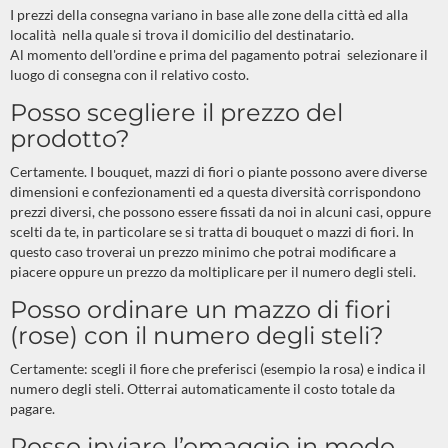
I prezzi della consegna variano in base alle zone della città ed alla
località nella quale si trova il domicilio del destinatario.
Al momento dell'ordine e prima del pagamento potrai selezionare il
luogo di consegna con il relativo costo.
Posso scegliere il prezzo del
prodotto?
Certamente. I bouquet, mazzi di fiori o piante possono avere diverse
dimensioni e confezionamenti ed a questa diversità corrispondono
prezzi diversi, che possono essere fissati da noi in alcuni casi, oppure
scelti da te, in particolare se si tratta di bouquet o mazzi di fiori. In
questo caso troverai un prezzo minimo che potrai modificare a
piacere oppure un prezzo da moltiplicare per il numero degli steli.
Posso ordinare un mazzo di fiori
(rose) con il numero degli steli?
Certamente: scegli il fiore che preferisci (esempio la rosa) e indica il
numero degli steli. Otterrai automaticamente il costo totale da
pagare.
Posso inviare l’omaggio in modo