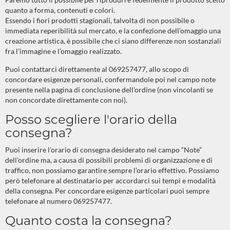
quanto a forma, contenuti e colori.
Essendo i fiori prodotti stagionali, talvolta di non possibile o
immediata reperibilità sul mercato, e la confezione dell’omaggio una
creazione artistica, è possibile che ci siano differenze non sostanziali
fra l’immagine e l’omaggio realizzato.
Puoi contattarci direttamente al 069257477, allo scopo di
concordare esigenze personali, confermandole poi nel campo note
presente nella pagina di conclusione dell'ordine (non vincolanti se
non concordate direttamente con noi).
Posso scegliere l'orario della
consegna?
Puoi inserire l’orario di consegna desiderato nel campo “Note”
dell’ordine ma, a causa di possibili problemi di organizzazione e di
traffico, non possiamo garantire sempre l’orario effettivo. Possiamo
però telefonare al destinatario per accordarci sui tempi e modalità
della consegna. Per concordare esigenze particolari puoi sempre
telefonare al numero 069257477.
Quanto costa la consegna?