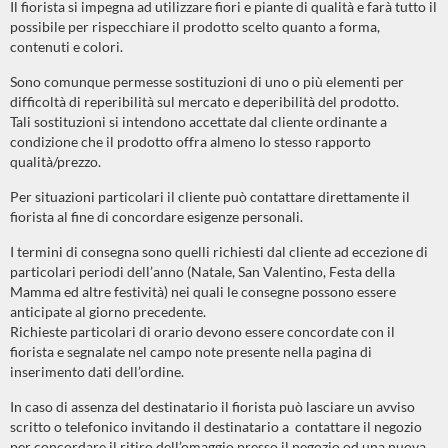
Il fiorista si impegna ad utilizzare fiori e piante di qualità e farà tutto il
possibile per rispecchiare il prodotto scelto quanto a forma,
contenuti e colori.
Sono comunque permesse sostituzioni di uno o più elementi per
difficoltà di reperibilità sul mercato e deperibilità del prodotto.
Tali sostituzioni si intendono accettate dal cliente ordinante a
condizione che il prodotto offra almeno lo stesso rapporto
qualità/prezzo.
Per situazioni particolari il cliente può contattare direttamente il
fiorista al fine di concordare esigenze personali.
I termini di consegna sono quelli richiesti dal cliente ad eccezione di
particolari periodi dell’anno (Natale, San Valentino, Festa della
Mamma ed altre festività) nei quali le consegne possono essere
anticipate al giorno precedente.
Richieste particolari di orario devono essere concordate con il
fiorista e segnalate nel campo note presente nella pagina di
inserimento dati dell’ordine.
In caso di assenza del destinatario il fiorista può lasciare un avviso
scritto o telefonico invitando il destinatario a contattare il negozio
per concordare il ritiro dell’omaggio presso il negozio od una nuova