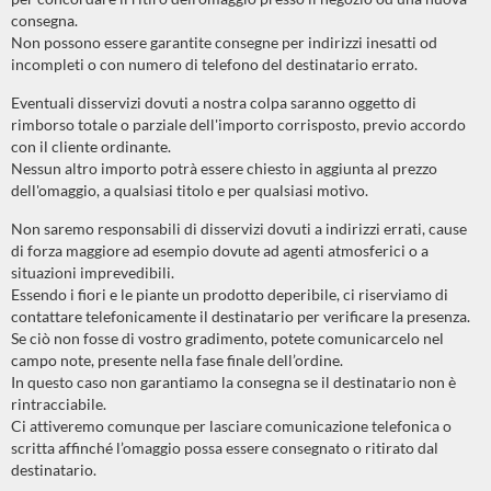
consegna.
Non possono essere garantite consegne per indirizzi inesatti od
incompleti o con numero di telefono del destinatario errato.
Eventuali disservizi dovuti a nostra colpa saranno oggetto di
rimborso totale o parziale dell'importo corrisposto, previo accordo
con il cliente ordinante.
Nessun altro importo potrà essere chiesto in aggiunta al prezzo
dell'omaggio, a qualsiasi titolo e per qualsiasi motivo.
Non saremo responsabili di disservizi dovuti a indirizzi errati, cause
di forza maggiore ad esempio dovute ad agenti atmosferici o a
situazioni imprevedibili.
Essendo i fiori e le piante un prodotto deperibile, ci riserviamo di
contattare telefonicamente il destinatario per verificare la presenza.
Se ciò non fosse di vostro gradimento, potete comunicarcelo nel
campo note, presente nella fase finale dell’ordine.
In questo caso non garantiamo la consegna se il destinatario non è
rintracciabile.
Ci attiveremo comunque per lasciare comunicazione telefonica o
scritta affinché l’omaggio possa essere consegnato o ritirato dal
destinatario.