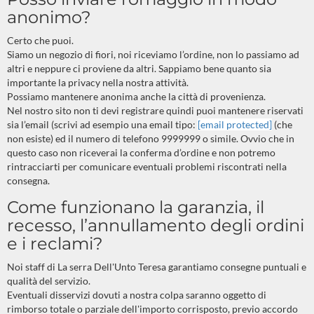
anonimo?
Certo che puoi.
Siamo un negozio di fiori, noi riceviamo l’ordine, non lo passiamo ad
altri e neppure ci proviene da altri. Sappiamo bene quanto sia
importante la privacy nella nostra attività.
Possiamo mantenere anonima anche la città di provenienza.
Nel nostro sito non ti devi registrare quindi puoi mantenere riservati
sia l’email (scrivi ad esempio una email tipo:
[email protected]
(che
non esiste) ed il numero di telefono 9999999 o simile. Ovvio che in
questo caso non riceverai la conferma d’ordine e non potremo
rintracciarti per comunicare eventuali problemi riscontrati nella
consegna.
Come funzionano la garanzia, il
recesso, l’annullamento degli ordini
e i reclami?
Noi staff di La serra Dell'Unto Teresa garantiamo consegne puntuali e
qualità del servizio.
Eventuali disservizi dovuti a nostra colpa saranno oggetto di
rimborso totale o parziale dell'importo corrisposto, previo accordo