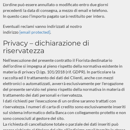
L'ordine può essere annullato o modificato entro due giorni
precedenti la data di consegna, a mezzo di email e telefono.
In questo caso l’importo pagato sarà restituito per intero.
Eventuali reclami vanno indirizzati al nostro
indirizzo
[email protected]
.
Privacy – dichiarazione di
riservatezza
Nell'esecuzione del presente contratto il Fiorista destinatario
dell’ordine si impegna al pieno rispetto della normativa esistente in
materia di privacy D.lgs. 101/2018 (rif. GDPR). In particolare la
raccolta ed il trattamento dei dati dei Clienti, anche con mezzi
elettronici o automatizzati, avverrà esclusivamente per l'erogazione
del presente servizio nel pieno rispetto della normativa in materia di
trattamento dei dati personali e riservatezza.
I dati richiesti per l'esecuzione di un ordine saranno trattati con
riservatezza. I numeri di carta di credito sono esclusivamente inseriti
sul sistema informatico della Banca con collegamento protetto e non
sono conosciuti al gestore del sito.
La richiesta di cancellazione totale o parziale dei dati inseriti può
essere richiesta al titolare del sito all’indirizzo email tramite la stessa