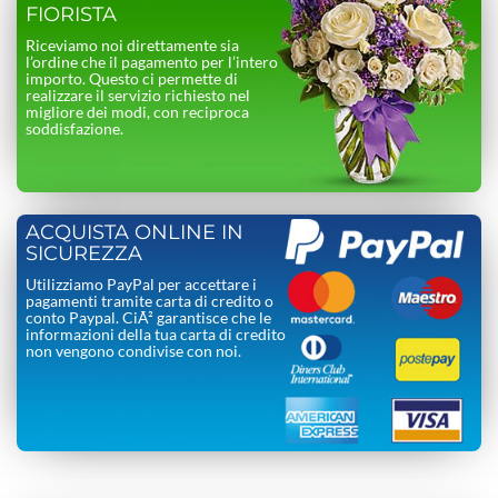
FIORISTA
Riceviamo noi direttamente sia
l’ordine che il pagamento per l’intero
importo. Questo ci permette di
realizzare il servizio richiesto nel
migliore dei modi, con reciproca
soddisfazione.
ACQUISTA ONLINE IN
SICUREZZA
Utilizziamo PayPal per accettare i
pagamenti tramite carta di credito o
conto Paypal. CiÃ² garantisce che le
informazioni della tua carta di credito
non vengono condivise con noi.