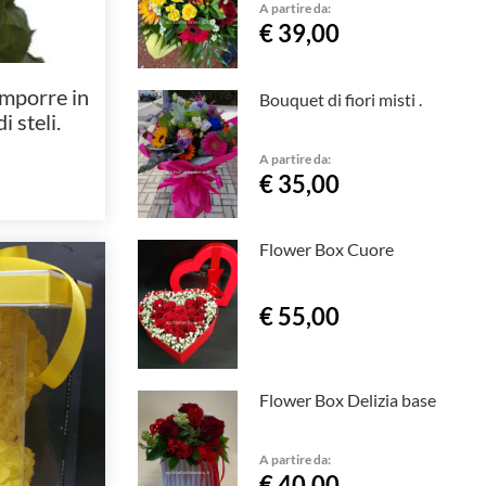
A partire da:
€ 39,00
omporre in
Bouquet di fiori misti .
 steli.
A partire da:
€ 35,00
Flower Box Cuore
€ 55,00
Flower Box Delizia base
A partire da:
€ 40,00