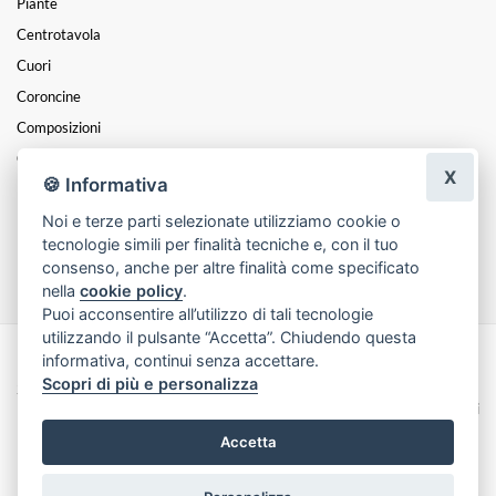
Piante
Centrotavola
Cuori
Coroncine
Composizioni
Cesti
X
🍪 Informativa
Mazzi
Noi e terze parti selezionate utilizziamo cookie o
Funebre
tecnologie simili per finalità tecniche e, con il tuo
Festa Della Mamma
consenso, anche per altre finalità come specificato
nella
cookie policy
.
Puoi acconsentire all’utilizzo di tali tecnologie
utilizzando il pulsante “Accetta”. Chiudendo questa
informativa, continui senza accettare.
Made with
by
Infoser.it
-
Realizzazione Siti ecommerce per Fioristi
- ©
Scopri di più e personalizza
2026
Privacy Policy
Cookie Policy
Termini e Condizioni
Accetta