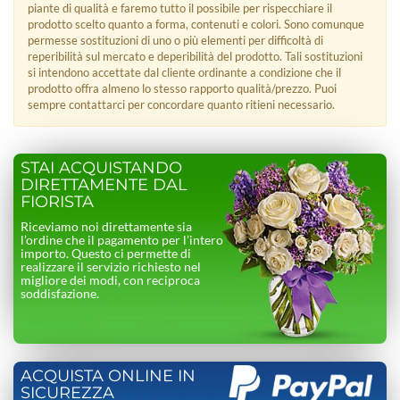
piante di qualità e faremo tutto il possibile per rispecchiare il
prodotto scelto quanto a forma, contenuti e colori. Sono comunque
permesse sostituzioni di uno o più elementi per difficoltà di
reperibilità sul mercato e deperibilità del prodotto. Tali sostituzioni
si intendono accettate dal cliente ordinante a condizione che il
prodotto offra almeno lo stesso rapporto qualità/prezzo. Puoi
sempre contattarci per concordare quanto ritieni necessario.
STAI ACQUISTANDO
DIRETTAMENTE DAL
FIORISTA
Riceviamo noi direttamente sia
l’ordine che il pagamento per l’intero
importo. Questo ci permette di
realizzare il servizio richiesto nel
migliore dei modi, con reciproca
soddisfazione.
ACQUISTA ONLINE IN
SICUREZZA