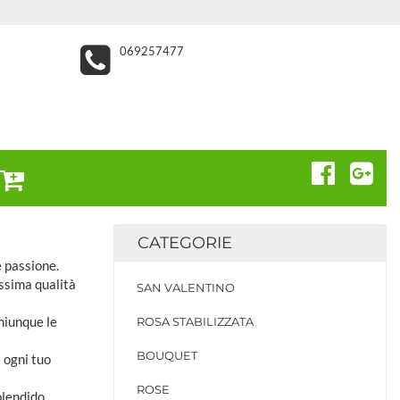
069257477
CATEGORIE
e passione.
assima qualità
SAN VALENTINO
chiunque le
ROSA STABILIZZATA
BOUQUET
e ogni tuo
ROSE
plendido