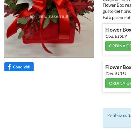
Flower Box real
gusto del fioris
Foto puramente
Flower Box
Cod. 81309
ORDINA O
Flower Box
Condividi
Cod. 81311
ORDINA O
Per il giorno 