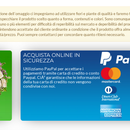
zione dell´omaggio ci impegniamo ad utilizzare fiori e piante di qualità e faremo t
rispecchiare il prodotto scelto quanto a forma, contenuti e colori. Sono comunq
 uno o più elementi per difficoltà di reperibilità sul mercato e deperibilità del pro
i intendono accettate dal cliente ordinante a condizione che il prodotto offra alm
tà/prezzo. Puoi sempre contattarci per concordare quanto ritieni necessario.
ACQUISTA ONLINE IN
SICUREZZA
Utilizziamo PayPal per accettare i
pagamenti tramite carta di credito o conto
Paypal. CiÃ² garantisce che le informazioni
della tua carta di credito non vengono
condivise con noi.