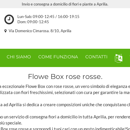
Invio e consegna a domicilio di fiori e piante a Aprilia.
Lun-Sab: 09:00-12:45 / 16:00-19:15
Dom: 09:00-12:45
Via Domenico Cimarosa. 8/10, Aprilia
CHI SIAMO
COME FUNZIONA
CONTATTI
Flowe Box rose rosse.
ra eccezionale Flowe Box con rose rosse, un vero simbolo di eleganza 
izzata con fiori freschissimi, selezionati con cura per garantire la m
sta ad Aprilia si dedica a creare composizioni uniche che conquistano 
mo un servizio di consegna fiori a domicilio in tutta Aprilia, per render
iù speciale.
 Box rose rosse e sorprendi i tuoi cari con un gesto indimenticabile!S