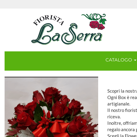
CATALOGO
Scopri la nost
Ogni Box è real
artigianale.
Il nostro fiori
riceva.
Inoltre, offria
regalo ancora p
Scegli la Flowe