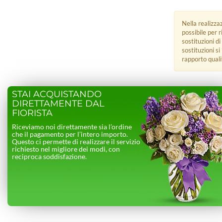
Nella realizza
possibile per 
sostituzioni di
sostituzioni s
rapporto quali
STAI ACQUISTANDO
DIRETTAMENTE DAL
FIORISTA
Riceviamo noi direttamente sia l’ordine
che il pagamento per l’intero importo.
Questo ci permette di realizzare il servizio
richiesto nel migliore dei modi, con
reciproca soddisfazione.