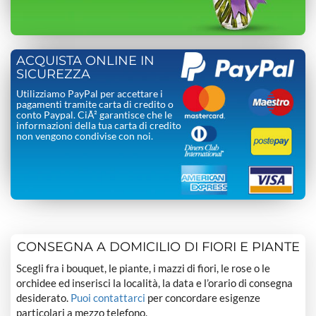
ACQUISTA ONLINE IN
SICUREZZA
Utilizziamo PayPal per accettare i
pagamenti tramite carta di credito o
conto Paypal. CiÃ² garantisce che le
informazioni della tua carta di credito
non vengono condivise con noi.
CONSEGNA A DOMICILIO DI FIORI E PIANTE
Scegli fra i bouquet, le piante, i mazzi di fiori, le rose o le
orchidee ed inserisci la località, la data e l’orario di consegna
desiderato.
Puoi contattarci
per concordare esigenze
particolari a mezzo telefono.