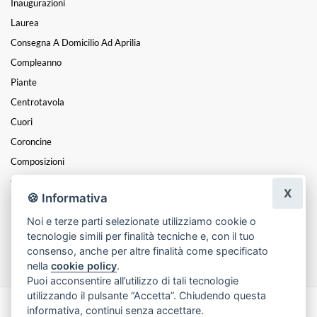
Inaugurazioni
Laurea
Consegna A Domicilio Ad Aprilia
Compleanno
Piante
Centrotavola
Cuori
Coroncine
Composizioni
Cesti
X
🍪 Informativa
Mazzi
Noi e terze parti selezionate utilizziamo cookie o
Funebre
tecnologie simili per finalità tecniche e, con il tuo
Festa Della Mamma
consenso, anche per altre finalità come specificato
nella
cookie policy
.
Puoi acconsentire all’utilizzo di tali tecnologie
utilizzando il pulsante “Accetta”. Chiudendo questa
informativa, continui senza accettare.
Made with
by
Infoser.it
-
Realizzazione Siti ecommerce per Fioristi
- ©