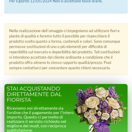
Per il giorno 12/05/2024 Non si accettano fasce orarie.
Nella realizzazione dell´omaggio ci impegniamo ad utilizzare fiori e
piante di qualità e faremo tutto il possibile per rispecchiare il
prodotto scelto quanto a forma, contenuti e colori. Sono comunque
permesse sostituzioni di uno o più elementi per difficoltà di
reperibilità sul mercato e deperibilità del prodotto. Tali sostituzioni
si intendono accettate dal cliente ordinante a condizione che il
prodotto offra almeno lo stesso rapporto qualità/prezzo. Puoi
sempre contattarci per concordare quanto ritieni necessario.
STAI ACQUISTANDO
DIRETTAMENTE DAL
FIORISTA
Riceviamo noi direttamente sia
l’ordine che il pagamento per l’intero
importo. Questo ci permette di
realizzare il servizio richiesto nel
migliore dei modi, con reciproca
soddisfazione.