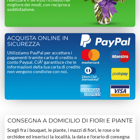
migliore dei modi, con reciproca
soddisfazione.
ACQUISTA ONLINE IN
SICUREZZA
Utilizziamo PayPal per accettare i
pagamenti tramite carta di credito o
conto Paypal. CiÃ² garantisce che le
informazioni della tua carta di credito
non vengono condivise con noi.
CONSEGNA A DOMICILIO DI FIORI E PIANTE
Scegli fra i bouquet, le piante, i mazzi di fiori, le rose o le
orchidee ed inserisci la località, la data e l’orario di consegna